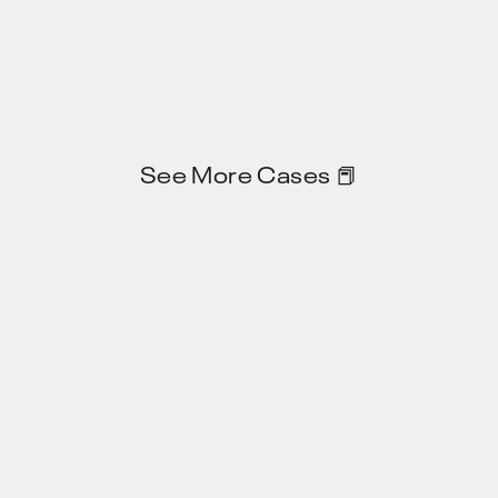
See More Cases 📕
Privacy Policy
JP
EN
X
note
Zenn
104-0061 東京都中央区 銀座8-17-5 THE HUB 銀座 OCT 317号