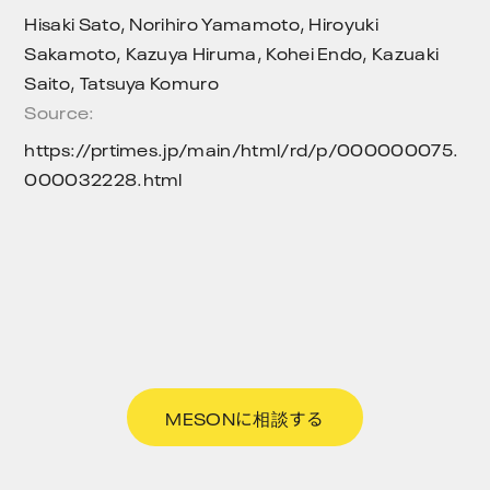
Hisaki Sato, Norihiro Yamamoto, Hiroyuki
Sakamoto, Kazuya Hiruma, Kohei Endo, Kazuaki
Saito, Tatsuya Komuro
Source:
https://prtimes.jp/main/html/rd/p/000000075.
000032228.html
MESONに相談する