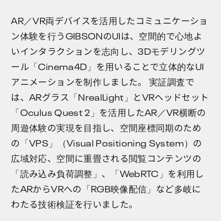
AR／VR両デバイスを活用したコミュニケーショ
ン体験を行うGIBSONのUIは、空間的で心地よ
いインタラクションを志向し、3Dモデリングツ
ール「Cinema4D」を用いることで立体的なUI
アニメーションを制作しました。 実証調査で
は、ARグラス「NrealLight」とVRヘッドセット
「Oculus Quest 2」を活用したAR／VR横断の
周遊体験の実現を目指し、空間座標同期のため
の「VPS」（Visual Positioning System）の
広域対応、空間に重畳される閲覧コンテンツの
「読み込み負荷調整」、「WebRTC」を利用し
たARからVRへの「RGB映像配信」など多岐に
わたる技術検証を行いました。