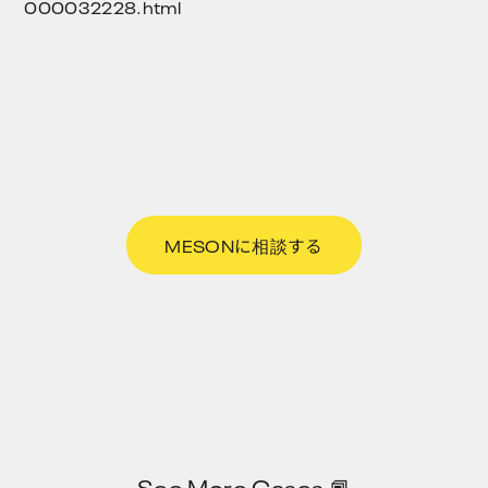
000032228.html
MESONに相談する
See More Cases 📕