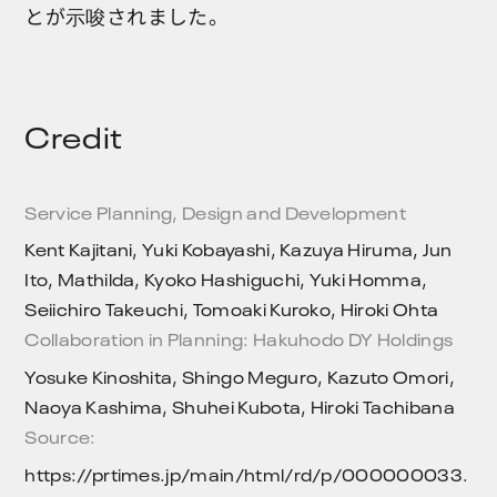
とが示唆されました。
Credit
Service Planning, Design and Development
Kent Kajitani, Yuki Kobayashi, Kazuya Hiruma, Jun
Ito, Mathilda, Kyoko Hashiguchi, Yuki Homma,
Seiichiro Takeuchi, Tomoaki Kuroko, Hiroki Ohta
Collaboration in Planning: Hakuhodo DY Holdings
Yosuke Kinoshita, Shingo Meguro, Kazuto Omori,
Naoya Kashima, Shuhei Kubota, Hiroki Tachibana
Source:
https://prtimes.jp/main/html/rd/p/000000033.