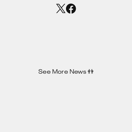
See More News 👬️
Privacy Policy
JP
EN
X
note
Zenn