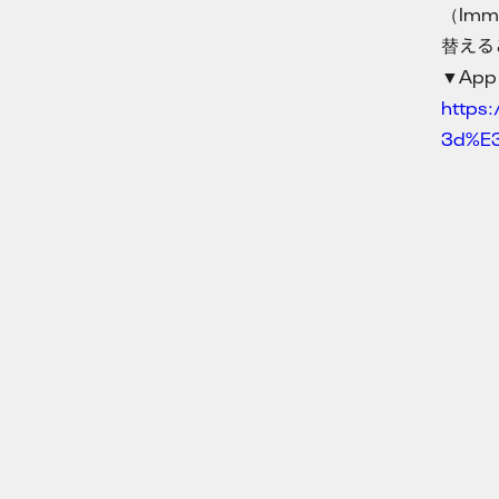
（Im
替える
▼App 
https:
3d%E
MESON（メザン）は、あ
らゆるセクターでプロダク
ト共創を実践する、空間イ
ンテリジェンスカンパニー
です。異なる視点、専門
性、業界業種を超えた共創