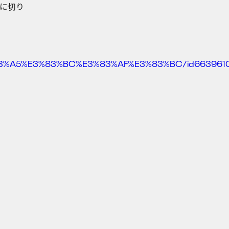
スに切り
%A5%E3%83%BC%E3%83%AF%E3%83%BC/id663961
Company
Media
News
Privacy Policy