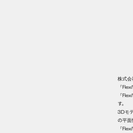
株式会社
『Fle
『Fle
す。
3Dモ
の平面
『Fle