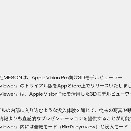
MESONは、Apple Vision Pro向け3Dモデルビューワー
xiViewer』のトライアル版をApp Store上でリリースいたしま
xiViewer』は、Apple Vision Proを活用した3Dモデルビュー
デルの内部に入り込むような没入体験を通じて、従来の写真や
情報よりも直感的なプレゼンテーションを提供することが可能
xiViewer』内には俯瞰モード（Bird’s eye view）と没入モード