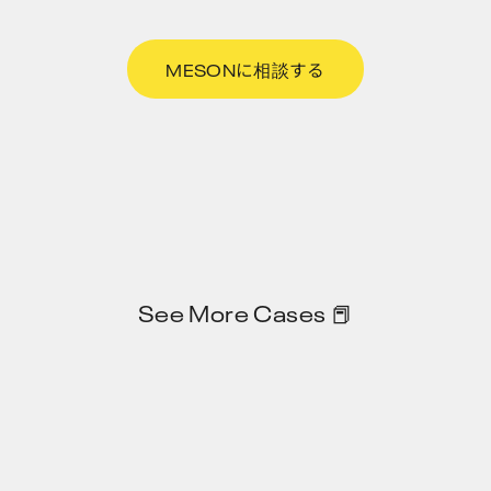
MESONに相談する
See More Cases 📕
Privacy Policy
JP
EN
X
note
Zenn