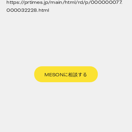
https://prtimes.jp/main/html/rd/p/000000077.
000032228.html
MESONに相談する