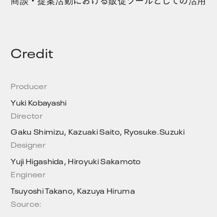
Credit
Producer
Yuki Kobayashi
Director
Gaku Shimizu, Kazuaki Saito, Ryosuke.Suzuki
Designer
Yuji Higashida, Hiroyuki Sakamoto
Engineer
Tsuyoshi Takano, Kazuya Hiruma
Source: