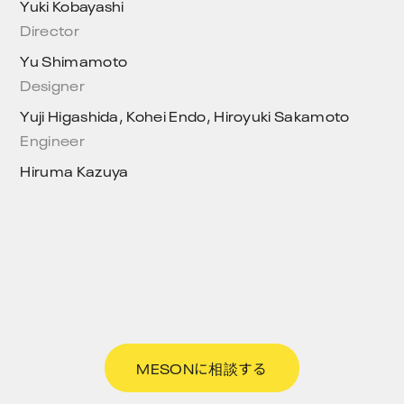
Yuki Kobayashi
Director
Yu Shimamoto
Designer
Yuji Higashida, Kohei Endo, Hiroyuki Sakamoto
Engineer
Hiruma Kazuya
MESONに相談する