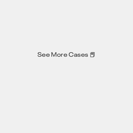
See More Cases 📕
Privacy Policy
JP
EN
X
note
Zenn