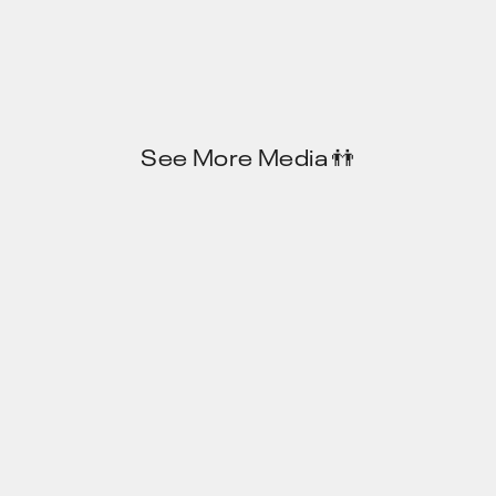
See More Media 👬️
Privacy Policy
JP
EN
X
note
Zenn
104-0061 東京都中央区 銀座8-17-5 THE HUB 銀座 OCT 317号
© MESON, inc. 2024 All rights reserved.