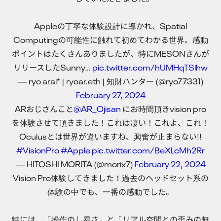
Appleの丁寧な体験設計に導かれ、Spatial
Computingの可能性に触れて初めてわかる世界。感動
ポイントはたくさんありましたが、特にMESONさんが
リリースしたSunny…
pic.twitter.com/hUMHqTSlhw
— ryo arai* | ryoar.eth | 知財ハンター (@ryo77331)
February 27, 2024
ARおじさんこと
@AR_Ojisan
にお時間頂きvision pro
を体験させて頂きました！これは凄い！これよ、これ！
Oculusとは世界が違いますね、興奮が止まらない!!
#VisionPro
#Apple
pic.twitter.com/BeXLcMh2Rr
— HITOSHI MORITA (@morix7)
February 22, 2024
Vision Pro体験してきました！過去のヘッドセット系の
体験の中でも、一番の感動でした。
特には、「操作のし易さ」と「リアル空間との歪みの無