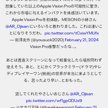
想像していた以上のApple Vision Proの可能性に驚き、
これから市場に与えるインパクトを体感頂いています。
Apple Vision Proを初体験。MESONの小林さん
@AR_Ojisan
にいろいろと教わりました。これは凄いこ
とになりそうだわ。
pic.twitter.com/tCxiwYMUfs
— 前澤友作 (@yousuck2020)
February 21, 2024
Vision Pro衝撃だったな…。
あとは透過スクリーンになって軽量化したら場所問わず
使えそう。あと、とにかくブラックミラー(ドラマ)やレ
ディプレイヤーワン(映画)の世界が本当に来ようとして
る、思ったより早い…とおもった。
貸してくれたやさしいおじさん
@AR_Ojisan
pic.twitter.com/wf1gp0DUx9
— ハヤカワ五味 (@hayakawagomi)
February 21,