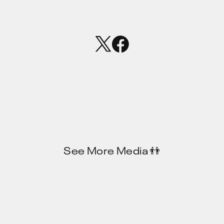
See More Media 👬️
Privacy Policy
JP
EN
X
note
Zenn