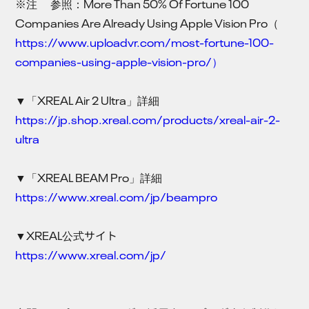
※注 参照：More Than 50% Of Fortune 100
Companies Are Already Using Apple Vision Pro（
https://www.uploadvr.com/most-fortune-100-
companies-using-apple-vision-pro/）
▼「XREAL Air 2 Ultra」詳細
https://jp.shop.xreal.com/products/xreal-air-2-
ultra
▼「XREAL BEAM Pro」詳細
https://www.xreal.com/jp/beampro
▼XREAL公式サイト
https://www.xreal.com/jp/