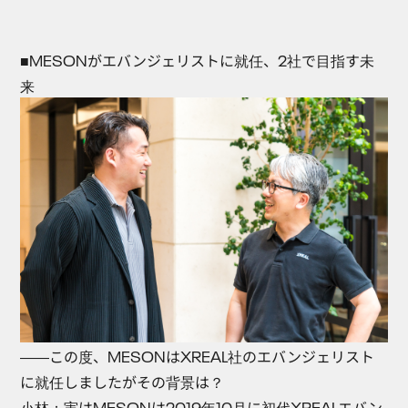
■MESONがエバンジェリストに就任、2社で目指す未
来
――この度、MESONはXREAL社のエバンジェリスト
に就任しましたがその背景は？
小林
：実はMESONは2019年10月に初代XREALエバン