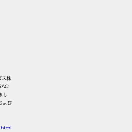
ガス株
AC
まし
および
.html